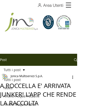
Area Utenti
Post
Tutti i post
Jonica Multiservizi S.p.A.
Tutti i post
A ROCCELLA E' ARRIVATA
News
JUNKER! L'APP CHE RENDE
Analisi Acqua Potabile
LA RACCOLTA
Analisi Acque Reflue