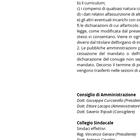
b) il curriculum;
c) i compensi di qualsiasi natura co
d) i dati relativi all’assunzione di a
e) gli altri eventuali incarichi con
f) le dichiarazioni di cui all’artico
legge, come modificata dal presen
stessi vi consentano. Viene in og
diversi dal titolare dell’organo di in
2. Le pubbliche amministrazioni p
cessazione del mandato o dell’in
dichiarazione del coniuge non sep
mandato. Decorso il termine di pu
vengono trasferiti nelle sezioni di 
Consiglio di Amministrazione
Dott. Giuseppe Curciarello (Presiden
Dott. Ettore Lacopo (Amministratore
Dott. Saverio Tripodi (Consigliere)
Collegio Sindacale
Sindaci effettivi
Rag. Vincenzo Gerace (Presidente)
Dott. Antonio Cavaleri