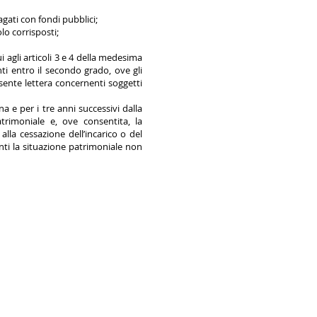
pagati con fondi pubblici;
olo corrisposti;
cui agli articoli 3 e 4 della medesima
ti entro il secondo grado, ove gli
sente lettera concernenti soggetti
 e per i tre anni successivi dalla
trimoniale e, ove consentita, la
lla cessazione dell’incarico o del
nti la situazione patrimoniale non