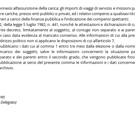
nnessi all’assunzione della carica; gli importi di viaggi di servizio e missioni 
ltre cariche, presso enti pubblici o privati, ed i relativi compensi a qualsiasi tit
 oneri a carico della finanza pubblica e l’indicazione dei compensi spettanti;
lo 2, della legge 5 luglio 1982, n. 441, nonché le attestazioni e dichiarazioni di 
te decreto, limitatamente al soggetto, al coniuge non separato e ai paren
ni caso data evidenza al mancato consenso. Alle informazioni di cui alla pre
dirizzo politico non si applicano le disposizioni di cui all’articolo 7.
ubblicano i dati cui al comma 1 entro tre mesi dalla elezione o dalla nomina
carico dei soggetti, salve le informazioni concernenti la situazione pa
arato e dei parenti entro il secondo grado, che vengono pubblicate fino a
bblicazione ai sensi del presente comma le informazioni e i dati concerne
archivio.
te)
 Delegato)