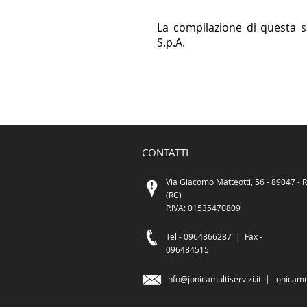
La compilazione di questa so
S.p.A.
CONTATTI
Via Giacomo Matteotti, 56 - 89047 - R
(RC)
P.IVA: 01535470809
Tel -
0964866287 |
Fax -
096484515
info@jonicamultiservizi.it
|
ionicamu