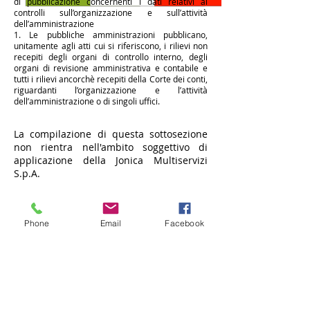
di pubblicazione concernenti i dati relativi ai
controlli sull’organizzazione e sull’attività
dell’amministrazione
1. Le pubbliche amministrazioni pubblicano,
unitamente agli atti cui si riferiscono, i rilievi non
recepiti degli organi di controllo interno, degli
organi di revisione amministrativa e contabile e
tutti i rilievi ancorchè recepiti della Corte dei conti,
riguardanti l’organizzazione e l’attività
dell’amministrazione o di singoli uffici.
La compilazione di questa sottosezione
non rientra nell'ambito soggettivo di
applicazione della Jonica Multiservizi
S.p.A.
CONTATTI
Phone
Email
Facebook
Via Giacomo Matteotti,
56 - 89047
- Roccella Jonica
(RC)
P.IVA:
01535470809
Tel -
0964866287 |
Fax -
096484515
info@jonicamultiservizi.it
|