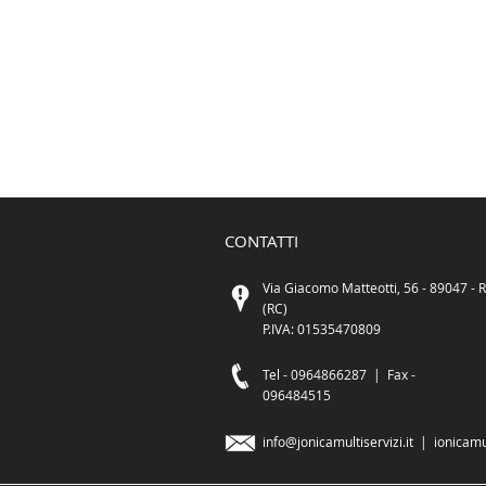
CONTATTI
Via Giacomo Matteotti, 56 - 89047 - R
(RC)
P.IVA: 01535470809
Tel -
0964866287 |
Fax -
096484515
info@jonicamultiservizi.it
|
ionicamu