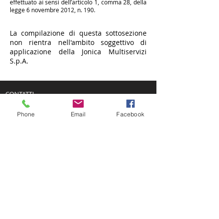
effettuato ai sensi dell’articolo 1, comma 28, della
legge 6 novembre 2012, n. 190.
La compilazione di questa sottosezione
non rientra nell'ambito soggettivo di
applicazione della Jonica Multiservizi
S.p.A.
CONTATTI
Via Giacomo Matteotti,
56 - 89047
- Roccella Jonica
Phone
Email
Facebook
(RC)
P.IVA:
01535470809
Tel -
0964866287 |
Fax -
096484515
info@jonicamultiservizi.it
|
ionicamultiservizispa@pec.it
ORARIO APERTURA UFFICI
da lunedì a venerdì dalle 09.00 alle
12.00