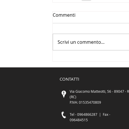
Commenti
Scrivi un commento...
CONTATTI
Via Giacomo Matteotti, 56 - 89047 - R
(RC)
P.IVA: 01535470809
Tel -
0964866287 |
Fax -
096484515