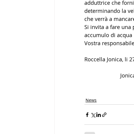
adduttrice che forni
determinando la vel
che verrà a mancare
Si invita a fare una 
accumulo di acqua p
Vostra responsabile
Roccella Jonica, li 
			Jon
News