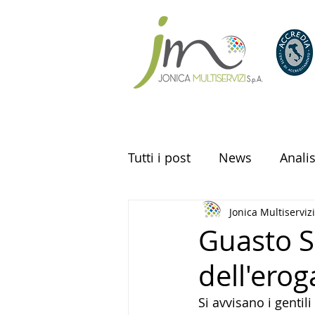
Tutti i post
News
Anali
Jonica Multiservizi
Analisi delle acque
Guasto So
dell'erog
Si avvisano i gentil