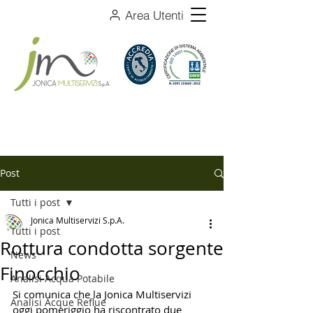
Area Utenti
Post
Tutti i post
Jonica Multiservizi S.p.A.
Tutti i post
Rottura condotta sorgente
News
Finocchio
Analisi Acqua Potabile
Si comunica che la Jonica Multiservizi 
Analisi Acque Reflue
oggi pomeriggio ha riscontrato due 