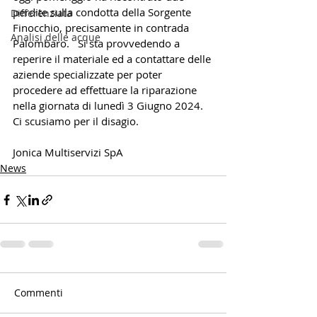
perdite sulla condotta della Sorgente 
Differenziata
Finocchio, precisamente in contrada 
Analisi delle acque
Palombaro.   Si sta provvedendo a 
reperire il materiale ed a contattare delle 
aziende specializzate per poter 
procedere ad effettuare la riparazione 
nella giornata di lunedì 3 Giugno 2024. 
Ci scusiamo per il disagio.
Jonica Multiservizi SpA
News
Commenti