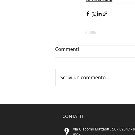
Commenti
Scrivi un commento...
CONTATTI
Via Giacomo Matteotti, 56 - 89047 - R
(RC)