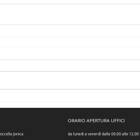
ORARIO APERTURA UFFICI
occella Jonica
da lunedì a venerdì dalle 09.00 alle 12.00