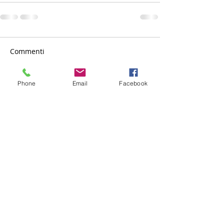
Commenti
Phone
Email
Facebook
Scrivi un commento...
CONTATTI
Via Giacomo Matteotti,
56 - 89047
- Roccella Jonica
(RC)
P.IVA:
01535470809
Tel -
0964866287 |
Fax -
096484515
info@jonicamultiservizi.it
|
ionicamultiservizispa@pec.it