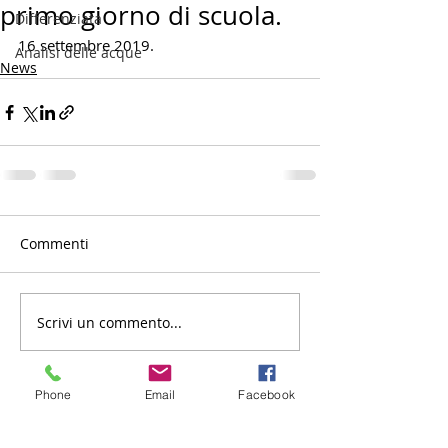
primo giorno di scuola.
Differenziata
16 settembre 2019.
Analisi delle acque
News
Commenti
Scrivi un commento...
Phone
Email
Facebook
CONTATTI
Via Giacomo Matteotti,
56 - 89047
- Roccella Jonica