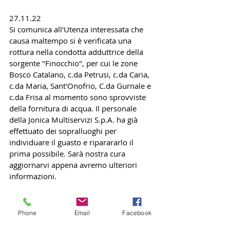
27.11.22
Si comunica all'Utenza interessata che 
causa maltempo si è verificata una 
rottura nella condotta adduttrice della 
sorgente "Finocchio", per cui le zone 
Bosco Catalano, c.da Petrusi, c.da Caria, 
c.da Maria, Sant'Onofrio, C.da Gurnale e 
c.da Frisa al momento sono sprovviste 
della fornitura di acqua. Il personale 
della Jonica Multiservizi S.p.A. ha già 
effettuato dei sopralluoghi per 
individuare il guasto e riparararlo il 
prima possibile. Sarà nostra cura 
aggiornarvi appena avremo ulteriori 
informazioni.
Ci scusiamo per il disagio. 
Phone
Email
Facebook
         Jonica Multiservizi S.p.A.