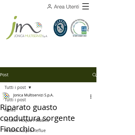
Area Utenti
Post
Tutti i post
Jonica Multiservizi S.p.A.
Tutti i post
Riparato guasto
News
conduttura sorgente
Analisi Acqua Potabile
Finocchio
Analisi Acque Reflue