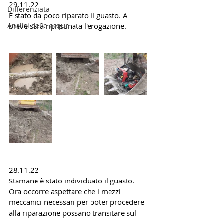
29.11.22
Differenziata
È stato da poco riparato il guasto. A 
Analisi delle acque
breve sarà ripristinata l'erogazione.
28.11.22
Stamane è stato individuato il guasto. 
Ora occorre aspettare che i mezzi 
meccanici necessari per poter procedere 
alla riparazione possano transitare sul 