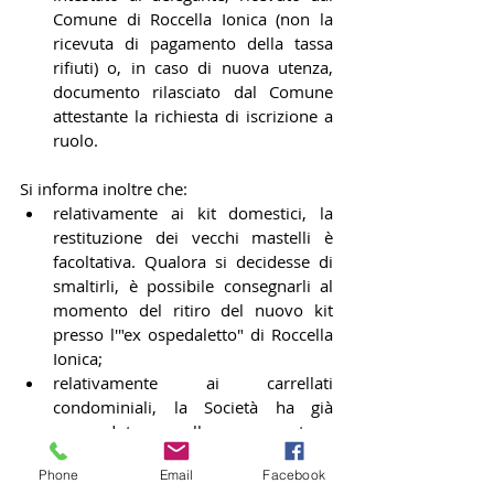
Comune di Roccella Ionica (non la 
ricevuta di pagamento della tassa 
rifiuti) o, in caso di nuova utenza, 
documento rilasciato dal Comune 
attestante la richiesta di iscrizione a 
ruolo.
Si informa inoltre che:
relativamente ai kit domestici, la 
restituzione dei vecchi mastelli è 
facoltativa. Qualora si decidesse di 
smaltirli, è possibile consegnarli al 
momento del ritiro del nuovo kit 
presso l'"ex ospedaletto" di Roccella 
Ionica;
relativamente ai carrellati 
condominiali, la Società ha già 
provveduto alle opportune 
comunicazioni agli Amministratori 
Phone
Email
Facebook
che gestiscono i condomìni nel 