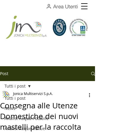
Area Utenti
Post
Tutti i post
Jonica Multiservizi S.p.A.
Tutti i post
Consegna alle Utenze
News
Domestiche dei nuovi
Analisi Acqua Potabile
mastelli per la raccolta
Analisi Acque Reflue