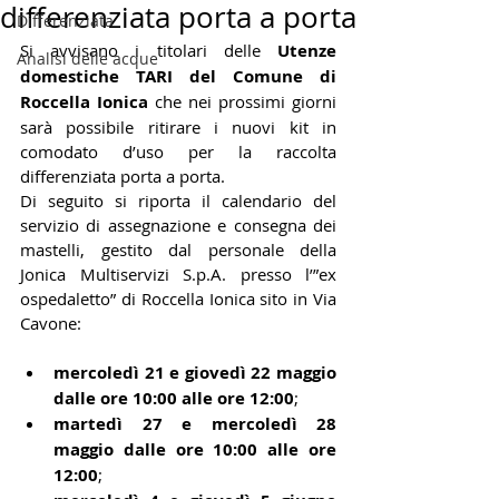
differenziata porta a porta
Differenziata
Si avvisano i titolari delle 
Utenze 
Analisi delle acque
domestiche TARI del Comune di 
Roccella Ionica
 che nei prossimi giorni 
sarà possibile ritirare i nuovi kit in 
comodato d’uso per la raccolta 
differenziata porta a porta.
Di seguito si riporta il calendario del 
servizio di assegnazione e consegna dei 
mastelli, gestito dal personale della 
Jonica Multiservizi S.p.A. presso l’”ex 
ospedaletto” di Roccella Ionica sito in Via 
Cavone:
mercoledì 21 e giovedì 22 maggio 
dalle ore 10:00 alle ore 12:00
;
martedì 27 e mercoledì 28 
maggio dalle ore 10:00 alle ore 
12:00
;