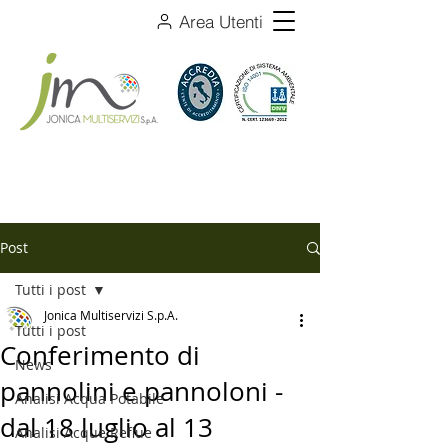
Area Utenti
Post
Tutti i post
Jonica Multiservizi S.p.A.
Tutti i post
Conferimento di
News
pannolini e pannoloni -
Analisi Acqua Potabile
dal 18 luglio al 13
Analisi Acque Reflue