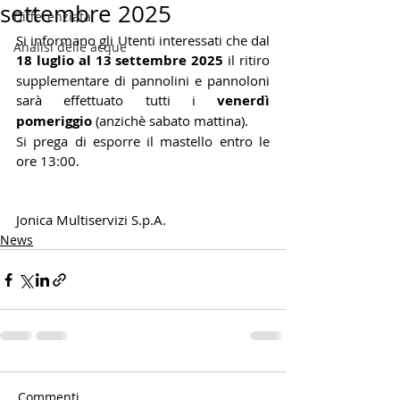
settembre 2025
Differenziata
Si informano gli Utenti interessati che dal 
Analisi delle acque
18 luglio al 13 settembre 2025 
il ritiro 
supplementare di pannolini e pannoloni 
sarà effettuato tutti i 
venerdì 
pomeriggio 
(anzichè sabato mattina).
Si prega di esporre il mastello entro le 
ore 13:00.
Jonica Multiservizi S.p.A.
News
Commenti