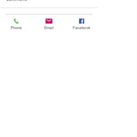
Scrivi un commento...
Phone
Email
Facebook
CONTATTI
Via Giacomo Matteotti,
56 - 89047
- Roccella Jonica
(RC)
P.IVA:
01535470809
Tel -
0964866287 |
Fax -
096484515
info@jonicamultiservizi.it
|
ionicamultiservizispa@pec.it
ORARIO APERTURA UFFICI
da lunedì a venerdì dalle 09.00 alle
12.00