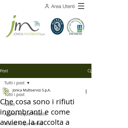
Area Utenti
Post
Tutti i post
Jonica Multiservizi S.p.A.
Tutti i post
Che cosa sono i rifiuti
News
ingombranti e come
Analisi Acqua Potabile
avviene la raccolta a
Analisi Acque Reflue