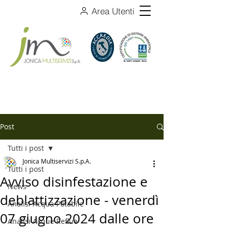
Area Utenti
Post
Tutti i post
Jonica Multiservizi S.p.A.
Tutti i post
Avviso disinfestazione e
News
deblattizzazione - venerdì
Analisi Acqua Potabile
07 giugno 2024 dalle ore
Analisi Acque Reflue