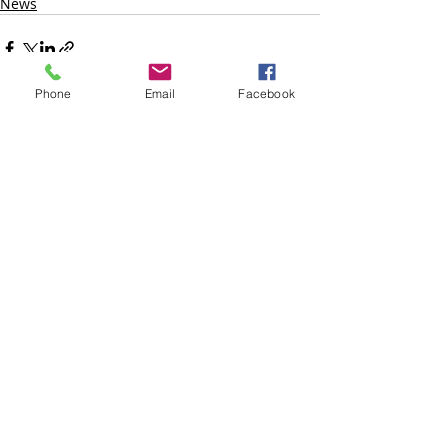
News
Phone
Email
Facebook
Commenti
Scrivi un commento...
CONTATTI
Via Giacomo Matteotti,
56 - 89047
- Roccella Jonica
(RC)
P.IVA:
01535470809
Tel -
0964866287 |
Fax -