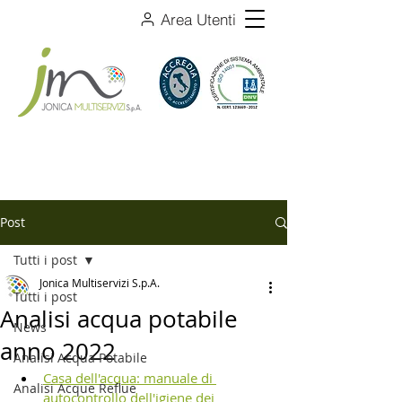
Area Utenti
Post
Tutti i post
Jonica Multiservizi S.p.A.
Tutti i post
Analisi acqua potabile
News
anno 2022
Analisi Acqua Potabile
Casa dell'acqua: manuale di 
Analisi Acque Reflue
autocontrollo dell'igiene dei 