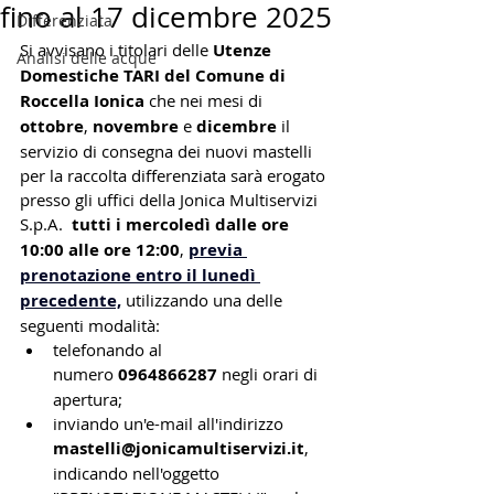
fino al 17 dicembre 2025
Differenziata
Si avvisano i titolari delle 
Utenze 
Analisi delle acque
Domestiche TARI del Comune di 
Roccella Ionica
 che nei mesi di 
ottobre
,
 novembre 
e
 dicembre 
il 
servizio di consegna dei nuovi mastelli 
per la raccolta differenziata sarà erogato 
presso gli uffici della Jonica Multiservizi 
S.p.A.  
tutti i mercoledì dalle ore 
10:00 alle ore 12:00
, 
previa 
prenotazione entro il lunedì 
precedente,
 utilizzando una delle 
seguenti modalità:
telefonando al 
numero 
0964866287
 negli orari di 
apertura;
inviando un'e-mail all'indirizzo 
mastelli@jonicamultiservizi.it
, 
indicando nell'oggetto 