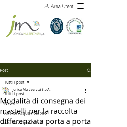
Area Utenti
Post
Tutti i post
Jonica Multiservizi S.p.A.
Tutti i post
Modalità di consegna dei
News
mastelli per la raccolta
Analisi Acqua Potabile
differenziata porta a porta
Analisi Acque Reflue