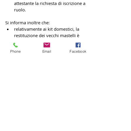
attestante la richiesta di iscrizione a 
ruolo.
Si informa inoltre che:
relativamente ai kit domestici, la 
restituzione dei vecchi mastelli è 
facoltativa. Qualora si decidesse di 
smaltirli, è possibile conferirli 
Phone
Email
Facebook
presso l'isola ecologica durante gli 
orari di apertura. 
Jonica Multiservizi S.p.A.
News