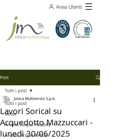
Area Utenti
Post
Tutti i post
Jonica Multiservizi S.p.A.
Tutti i post
Lavori Sorical su
News
Acquedotto Mazzuccari -
Analisi Acqua Potabile
lunedì 30/06/2025
Analisi Acque Reflue