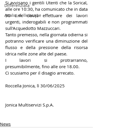
Si avvisano i gentili Utenti che la Sorical, 
Differenziata
alle ore 10:30, ha comunicato che in data 
Analisi delle acque
30 c.m. dovrà effettuare dei lavori 
urgenti, inderogabili e non programmati 
sull'Acquedotto Mazzuccari.
Tanto premesso, nella giornata odierna si 
potranno verificare una diminuzione del 
flusso e della pressione della risorsa 
idrica nelle zone alte del paese.
I lavori si protrarranno, 
presumibilmente, fino alle ore 18.00.
Ci scusiamo per il disagio arrecato. 
Roccella Jonica, lì 30/06/2025
Jonica Multiservizi S.p.A.
News