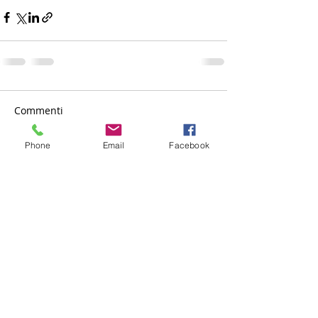
Commenti
Phone
Email
Facebook
Scrivi un commento...
CONTATTI
Via Giacomo Matteotti,
56 - 89047
- Roccella Jonica
(RC)
P.IVA:
01535470809
Tel -
0964866287 |
Fax -
096484515