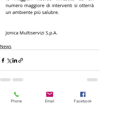
numero maggiore di interventi si otterrà 
un ambiente più salubre.
Jonica Multiservizi S.p.A.
News
Commenti
Phone
Email
Facebook
Scrivi un commento...