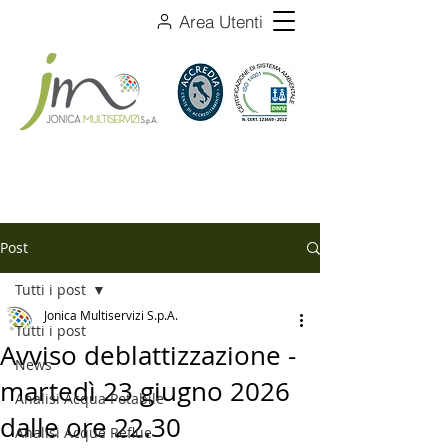
Area Utenti
Post
Tutti i post
Jonica Multiservizi S.p.A.
Tutti i post
Avviso deblattizzazione -
News
martedì 23 giugno 2026
Analisi Acqua Potabile
dalle ore 22.30
Analisi Acque Reflue